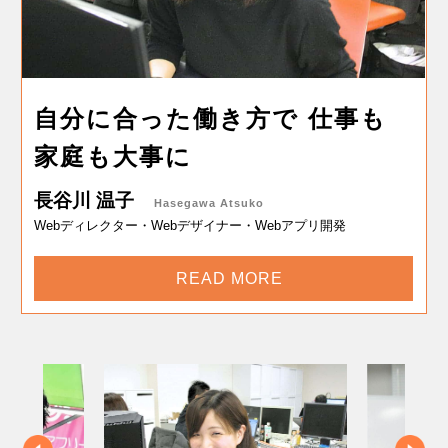
自分に合った働き方で
今の仕事は、仕事なのか趣味な
ARのアプリを開発して
御礼の言葉をいただくと
仕事も
世の中
凄く
家庭も大事に
のかわからないときがよくある
に広めたい
やりがい感じます
長谷川 温子
田中 俊英
星野 祐哉
永野 達秋
Tanaka Toshihide
Hoshino Yuya
Nagano Tatsuaki
Hasegawa Atsuko
Webディレクター・Webデザイナー・Webアプリ開発
ネットワークエンジニア・サーバーエンジニア
アプリ開発エンジニア・アプリ開発プログラマー
IT営業
READ MORE
READ MORE
READ MORE
READ MORE